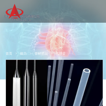
首页
>
能力
>
管材挤出
>
气球管